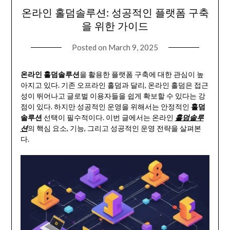
온라인 홀덤솔루션: 성공적인 플랫폼 구축
을 위한 가이드
Posted on
March 9, 2025
온라인 홀덤솔루션
을 활용한 플랫폼 구축에 대한 관심이 높
아지고 있다. 기존 오프라인 홀덤과 달리, 온라인 홀덤은 접근
성이 뛰어나고 글로벌 이용자들을 쉽게 확보할 수 있다는 강
점이 있다. 하지만 성공적인 운영을 위해서는 안정적인
홀덤
솔루션
선택이 필수적이다. 이번 글에서는 온라인
홀덤솔루
션
의 핵심 요소, 기능, 그리고 성공적인 운영 전략을 살펴본
다.