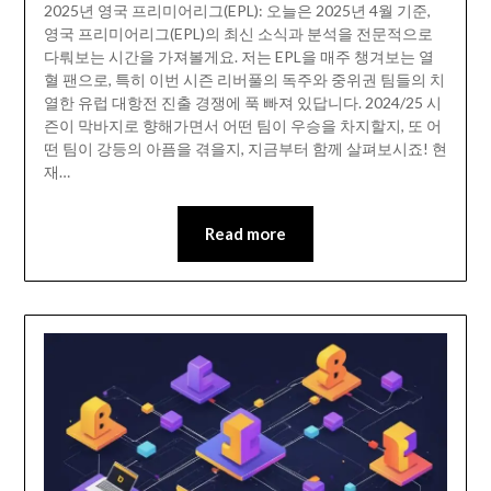
2025년 영국 프리미어리그(EPL): 오늘은 2025년 4월 기준,
영국 프리미어리그(EPL)의 최신 소식과 분석을 전문적으로
다뤄보는 시간을 가져볼게요. 저는 EPL을 매주 챙겨보는 열
혈 팬으로, 특히 이번 시즌 리버풀의 독주와 중위권 팀들의 치
열한 유럽 대항전 진출 경쟁에 푹 빠져 있답니다. 2024/25 시
즌이 막바지로 향해가면서 어떤 팀이 우승을 차지할지, 또 어
떤 팀이 강등의 아픔을 겪을지, 지금부터 함께 살펴보시죠! 현
재…
Read more