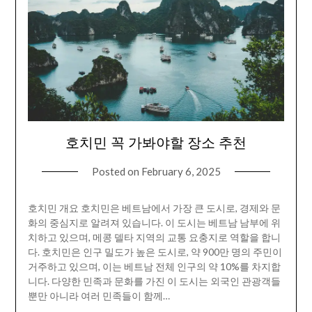
호치민 꼭 가봐야할 장소 추천
Posted on
February 6, 2025
호치민 개요 호치민은 베트남에서 가장 큰 도시로, 경제와 문
화의 중심지로 알려져 있습니다. 이 도시는 베트남 남부에 위
치하고 있으며, 메콩 델타 지역의 교통 요충지로 역할을 합니
다. 호치민은 인구 밀도가 높은 도시로, 약 900만 명의 주민이
거주하고 있으며, 이는 베트남 전체 인구의 약 10%를 차지합
니다. 다양한 민족과 문화를 가진 이 도시는 외국인 관광객들
뿐만 아니라 여러 민족들이 함께…