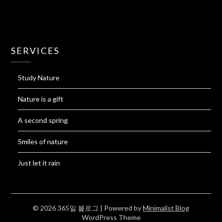
SERVICES
Study Nature
Nature is a gift
A second spring
Smiles of nature
Just let it rain
© 2026 365일 블로그
| Powered by
Minimalist Blog
WordPress Theme