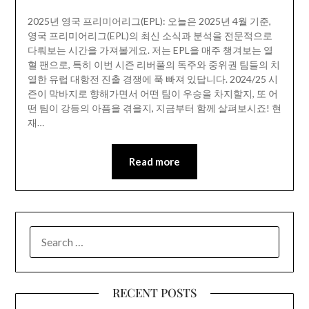
2025년 영국 프리미어리그(EPL): 오늘은 2025년 4월 기준,
영국 프리미어리그(EPL)의 최신 소식과 분석을 전문적으로
다뤄보는 시간을 가져볼게요. 저는 EPL을 매주 챙겨보는 열
혈 팬으로, 특히 이번 시즌 리버풀의 독주와 중위권 팀들의 치
열한 유럽 대항전 진출 경쟁에 푹 빠져 있답니다. 2024/25 시
즌이 막바지로 향해가면서 어떤 팀이 우승을 차지할지, 또 어
떤 팀이 강등의 아픔을 겪을지, 지금부터 함께 살펴보시죠! 현
재…
Read more
SEARCH
FOR:
RECENT POSTS