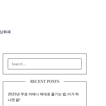
 가상화폐
SEARCH
FOR:
RECENT POSTS
2025년 무료 야애니 제대로 즐기는 법, 이거 하
나면 끝!