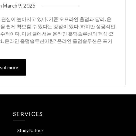
on
March 9, 2025
관심이 높아지고 있다. 기존 오프라인 홀덤과 달리, 온
 쉽게 확보할 수 있다는 강점이 있다. 하지만 성공적인
수적이다. 이번 글에서는 온라인 홀덤솔루션의 핵심 요
. 1. 온라인 홀덤솔루션이란? 온라인 홀덤솔루션은 포커
ead more
SERVICES
t
Study Nature